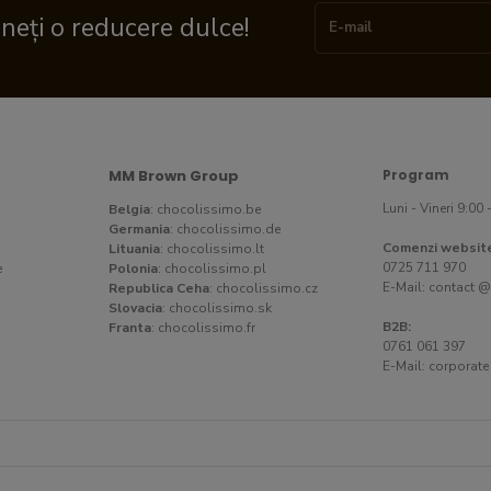
ineți o reducere dulce!
MM Brown Group
Program
Luni - Vineri 9:00 
Belgia
:
chocolissimo.be
Germania
:
chocolissimo.de
Comenzi websit
Lituania
:
chocolissimo.lt
0725 711 970
e
Polonia
:
chocolissimo.pl
E-Mail:
contact @
Republica Ceha
:
chocolissimo.cz
Slovacia
:
chocolissimo.sk
B2B:
Franta
:
chocolissimo.fr
0761 061 397
E-Mail:
corporate