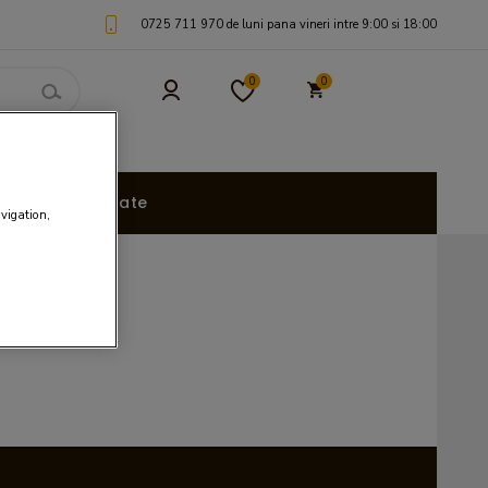
0725 711 970 de luni pana vineri intre 9:00 si 18:00
0
0
uri Personalizate
avigation,