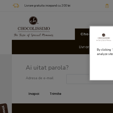
Livrare gratuita incepand cu 200 lei
Chocolissimo
Livrare rapida 🚚
By clicking 
analyze site
Ai uitat parola?
Adresa de e-mail