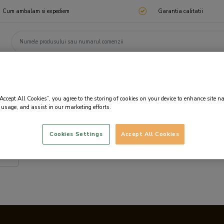
Cum ambalam si expediem
Garantia calitatii
ChocoTelegram
Cadouri corporate
Ciocolata
Praline
Cadouri 🎁
Cado
“Accept All Cookies”, you agree to the storing of cookies on your device to enhance site n
 usage, and assist in our marketing efforts.
Cookies Settings
Accept All Cookies