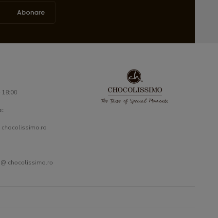
Abonare
- 18:00
e:
 chocolissimo.ro
 @ chocolissimo.ro