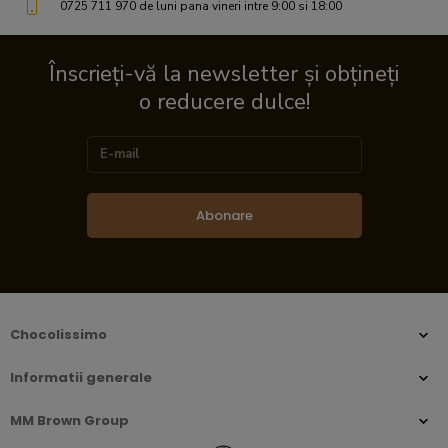
0725 711 970 de luni pana vineri intre 9:00 si 18:00
Înscrieți-vă la newsletter și obțineți
o reducere dulce!
Abonare
Chocolissimo
Informatii generale
MM Brown Group