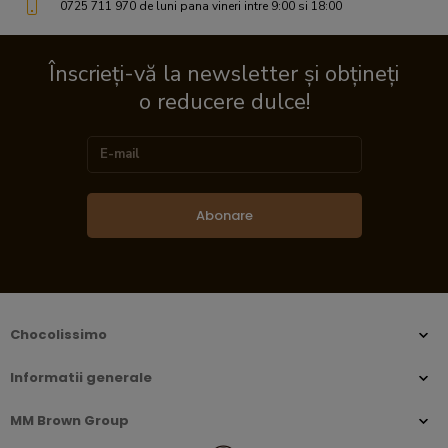
0725 711 970 de luni pana vineri intre 9:00 si 18:00
Înscrieți-vă la newsletter și obțineți
o reducere dulce!
Abonare
Chocolissimo
Informatii generale
MM Brown Group