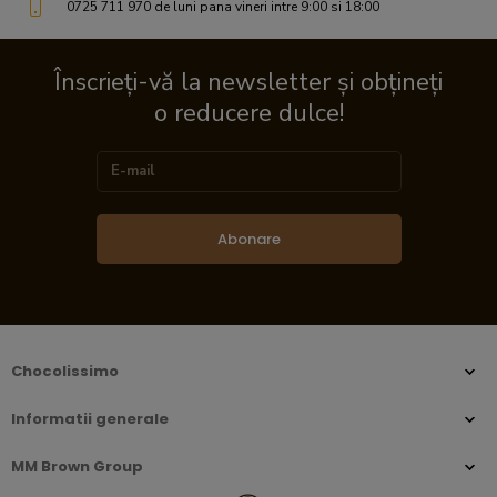
0725 711 970 de luni pana vineri intre 9:00 si 18:00
Înscrieți-vă la newsletter și obțineți
o reducere dulce!
Abonare
Chocolissimo
Informatii generale
MM Brown Group