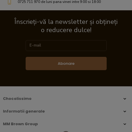
0725 711 970 de luni pana vineri intre 9:00 si 18:00
Înscrieți-vă la newsletter și obțineți
o reducere dulce!
Abonare
Chocolissimo
Informatii generale
MM Brown Group