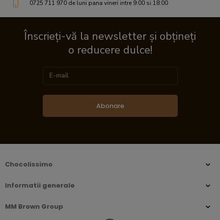
0725 711 970 de luni pana vineri intre 9:00 si 18:00
Înscrieți-vă la newsletter și obțineți
o reducere dulce!
Abonare
Chocolissimo
Informatii generale
MM Brown Group