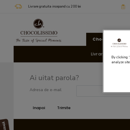
Livrare gratuita incepand cu 200 lei
Chocolissimo
Livrare rapida 🚚
By clicking 
analyze site
Ai uitat parola?
Adresa de e-mail