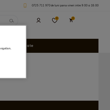
0725 711 970 de luni pana vineri intre 9:00 si 18:00
0
0
uri Personalizate
avigation,