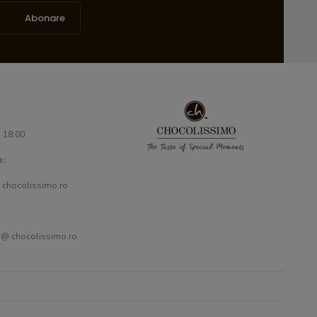
Abonare
- 18:00
e:
 chocolissimo.ro
 @ chocolissimo.ro