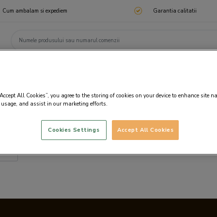
Cum ambalam si expediem
Garantia calitatii
ChocoTelegram
Cadouri corporate
Ciocolata
Praline
Cadouri 🎁
Cado
“Accept All Cookies”, you agree to the storing of cookies on your device to enhance site n
 usage, and assist in our marketing efforts.
Cookies Settings
Accept All Cookies