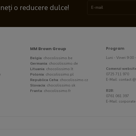
ineți o reducere dulce!
MM Brown Group
Program
Luni - Vineri 9:00 
Belgia
:
chocolissimo.be
Germania
:
chocolissimo.de
Comenzi websit
Lituania
:
chocolissimo.lt
0725 711 970
e
Polonia
:
chocolissimo.pl
E-Mail:
contact @
Republica Ceha
:
chocolissimo.cz
Slovacia
:
chocolissimo.sk
B2B:
Franta
:
chocolissimo.fr
0761 061 397
E-Mail:
corporate