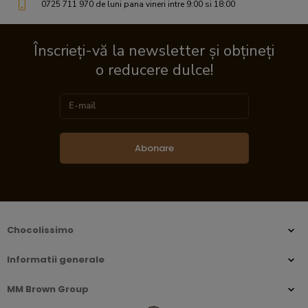
0725 711 970 de luni pana vineri intre 9:00 si 18:00
Înscrieți-vă la newsletter și obțineți
o reducere dulce!
Abonare
Chocolissimo
Informatii generale
MM Brown Group