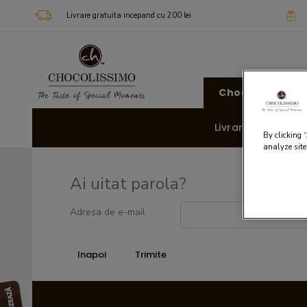
Livrare gratuita incepand cu 200 lei
Chocolissimo
Livrare rapida 🚚
By clicking 
analyze site
Ai uitat parola?
Adresa de e-mail