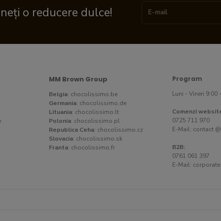
ineți o reducere dulce!
MM Brown Group
Program
Luni - Vineri 9:00 
Belgia
:
chocolissimo.be
Germania
:
chocolissimo.de
Comenzi websit
Lituania
:
chocolissimo.lt
0725 711 970
e
Polonia
:
chocolissimo.pl
E-Mail:
contact @
Republica Ceha
:
chocolissimo.cz
Slovacia
:
chocolissimo.sk
B2B:
Franta
:
chocolissimo.fr
0761 061 397
E-Mail:
corporate