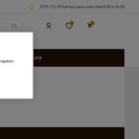
0725 711 970 de luni pana vineri intre 9:00 si 18:00
0
0
uri Personalizate
avigation,