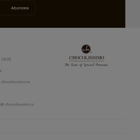
Abonare
- 18:00
e:
 chocolissimo.ro
 @ chocolissimo.ro