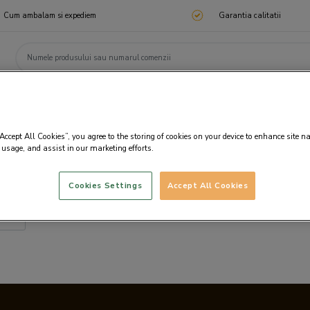
Cum ambalam si expediem
Garantia calitatii
ChocoTelegram
Cadouri corporate
Ciocolata
Praline
Cadouri 🎁
Cado
“Accept All Cookies”, you agree to the storing of cookies on your device to enhance site n
 usage, and assist in our marketing efforts.
Cookies Settings
Accept All Cookies