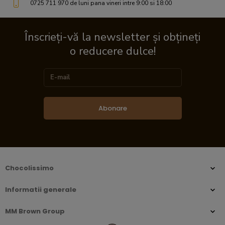
0725 711 970 de luni pana vineri intre 9:00 si 18:00
Înscrieți-vă la newsletter și obțineți
o reducere dulce!
Abonare
Chocolissimo
Informatii generale
MM Brown Group