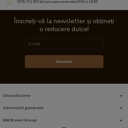
0725 711 970 de luni pana vineri intre 9:00 si 18:00
Înscrieți-vă la newsletter și obțineți
o reducere dulce!
Abonare
Chocolissimo
Informatii generale
MM Brown Group