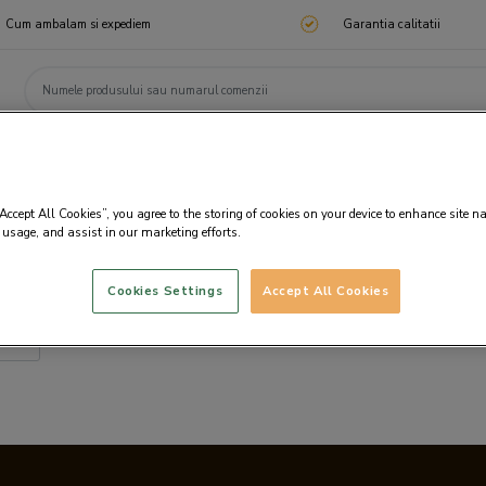
Cum ambalam si expediem
Garantia calitatii
ChocoTelegram
Cadouri corporate
Ciocolata
Praline
Cadouri 🎁
Cado
“Accept All Cookies”, you agree to the storing of cookies on your device to enhance site n
 usage, and assist in our marketing efforts.
Cookies Settings
Accept All Cookies