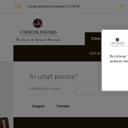
Livrare gratuita incepand cu 200 lei
Chocolissimo
Livrare rapida 🚚
By clicking 
analyze site
Ai uitat parola?
Adresa de e-mail