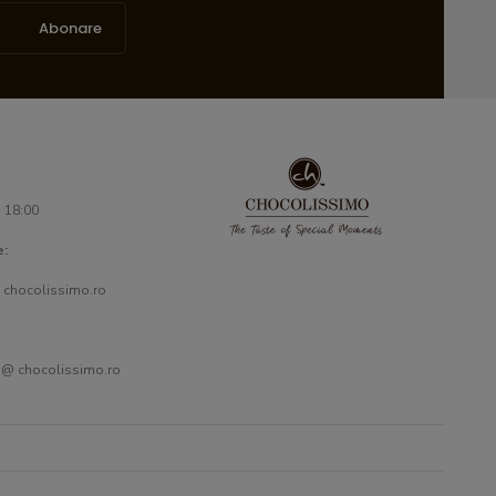
Abonare
- 18:00
e:
 chocolissimo.ro
 @ chocolissimo.ro