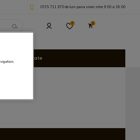
0725 711 970 de luni pana vineri intre 9:00 si 18:00
0
0
uri Personalizate
avigation,