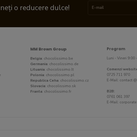
ineți o reducere dulce!
MM Brown Group
Program
Luni - Vineri 9:00 
Belgia
:
chocolissimo.be
Germania
:
chocolissimo.de
Comenzi websit
Lituania
:
chocolissimo.lt
0725 711 970
e
Polonia
:
chocolissimo.pl
E-Mail:
contact @
Republica Ceha
:
chocolissimo.cz
Slovacia
:
chocolissimo.sk
B2B:
Franta
:
chocolissimo.fr
0761 061 397
E-Mail:
corporate