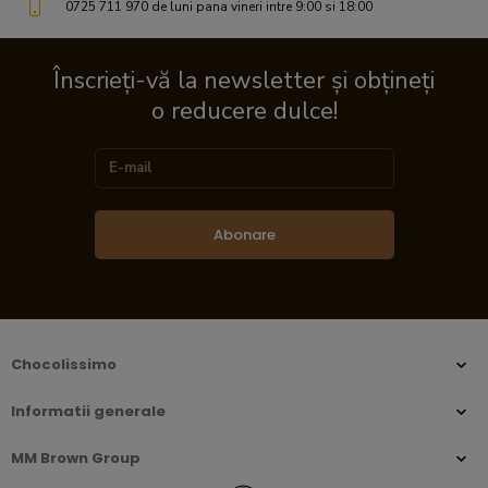
0725 711 970 de luni pana vineri intre 9:00 si 18:00
Înscrieți-vă la newsletter și obțineți
o reducere dulce!
Abonare
Chocolissimo
Informatii generale
MM Brown Group