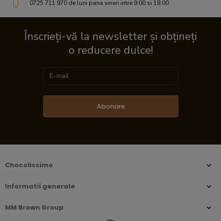
0725 711 970 de luni pana vineri intre 9:00 si 18:00
Înscrieți-vă la newsletter și obțineți
o reducere dulce!
Abonare
Chocolissimo
Informatii generale
MM Brown Group