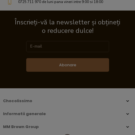
0725 711 970 de luni pana vineri intre 9:00 si 18:00
Înscrieți-vă la newsletter și obțineți
o reducere dulce!
Abonare
Chocolissimo
Informatii generale
MM Brown Group