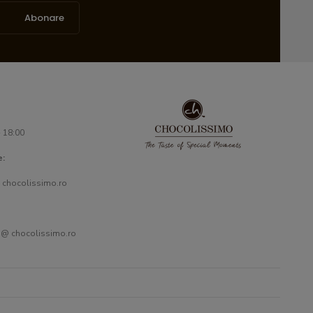
Abonare
- 18:00
e:
 chocolissimo.ro
 @ chocolissimo.ro