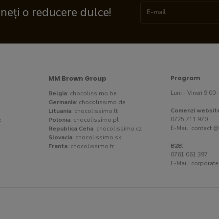
ineți o reducere dulce!
MM Brown Group
Program
Luni - Vineri 9:00 
Belgia
:
chocolissimo.be
Germania
:
chocolissimo.de
Comenzi websit
Lituania
:
chocolissimo.lt
0725 711 970
e
Polonia
:
chocolissimo.pl
E-Mail:
contact @
Republica Ceha
:
chocolissimo.cz
Slovacia
:
chocolissimo.sk
B2B:
Franta
:
chocolissimo.fr
0761 061 397
E-Mail:
corporate