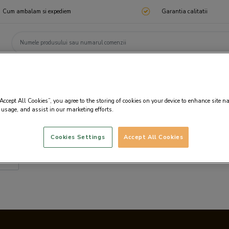
Cum ambalam si expediem
Garantia calitatii
ChocoTelegram
Cadouri corporate
Ciocolata
Praline
Cadouri 🎁
Cado
“Accept All Cookies”, you agree to the storing of cookies on your device to enhance site n
 usage, and assist in our marketing efforts.
Cookies Settings
Accept All Cookies