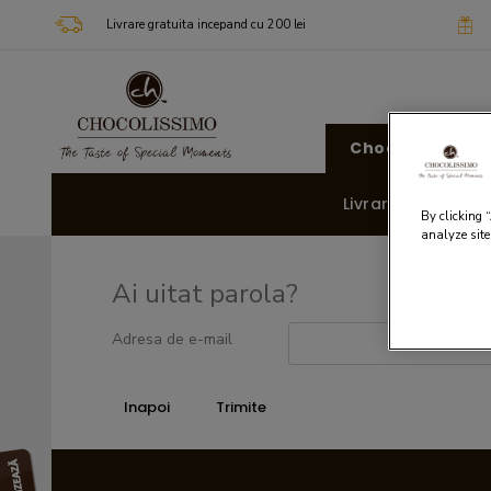
Livrare gratuita incepand cu 200 lei
Chocolissimo
Livrare rapida 🚚
By clicking 
analyze site
Ai uitat parola?
Adresa de e-mail