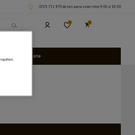
0725 711 970 de luni pana vineri intre 9:00 si 18:00
0
0
uri Personalizate
avigation,