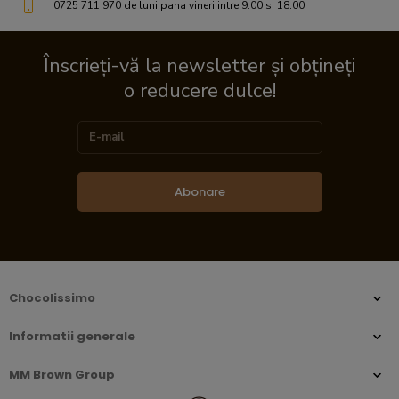
0725 711 970 de luni pana vineri intre 9:00 si 18:00
Înscrieți-vă la newsletter și obțineți
o reducere dulce!
Abonare
Chocolissimo
Informatii generale
MM Brown Group