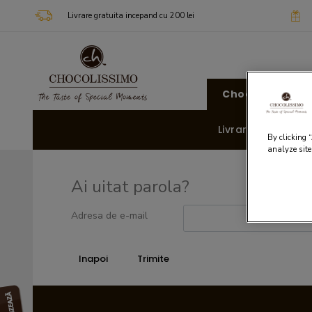
Livrare gratuita incepand cu 200 lei
Chocolissimo
Livrare rapida 🚚
By clicking 
analyze site
Ai uitat parola?
Adresa de e-mail