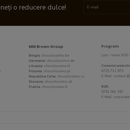
ineți o reducere dulce!
MM Brown Group
Program
Luni - Vineri 9:00 
Belgia
:
chocolissimo.be
Germania
:
chocolissimo.de
Comenzi websit
Lituania
:
chocolissimo.lt
0725 711 970
e
Polonia
:
chocolissimo.pl
E-Mail:
contact @
Republica Ceha
:
chocolissimo.cz
Slovacia
:
chocolissimo.sk
B2B:
Franta
:
chocolissimo.fr
0761 061 397
E-Mail:
corporate