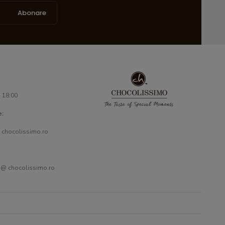
Abonare
- 18:00
e:
 chocolissimo.ro
 @ chocolissimo.ro