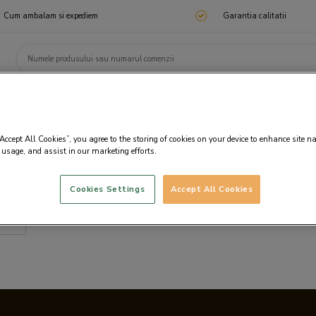
Cum ambalam si expediem
Garantia calitatii
ChocoTelegram
Cadouri corporate
Ciocolata
Praline
Cadouri 🎁
Cado
“Accept All Cookies”, you agree to the storing of cookies on your device to enhance site n
 usage, and assist in our marketing efforts.
Cookies Settings
Accept All Cookies