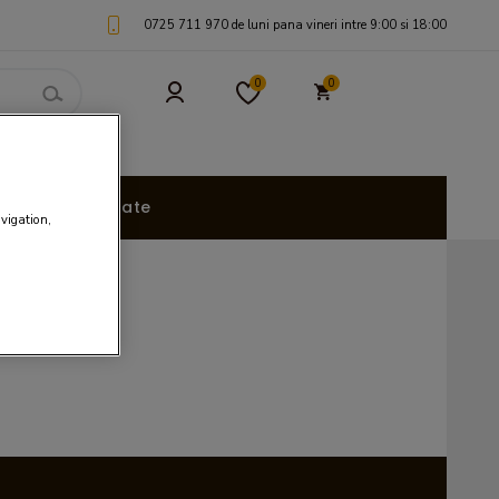
0725 711 970 de luni pana vineri intre 9:00 si 18:00
0
0
uri Personalizate
avigation,