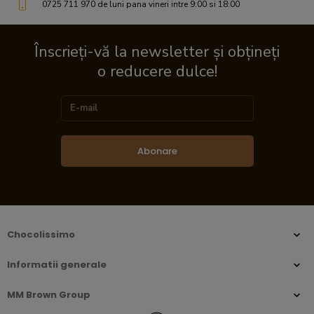
0725 711 970 de luni pana vineri intre 9:00 si 18:00
Înscrieți-vă la newsletter și obțineți
o reducere dulce!
Abonare
Chocolissimo
Informatii generale
MM Brown Group