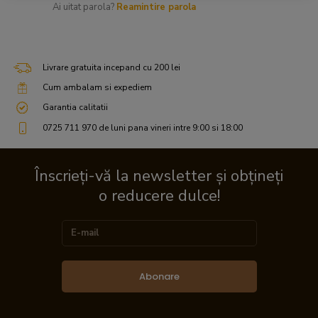
Ai uitat parola?
Reamintire parola
Livrare gratuita incepand cu 200 lei
Cum ambalam si expediem
Garantia calitatii
0725 711 970 de luni pana vineri intre 9:00 si 18:00
Înscrieți-vă la newsletter și obțineți
o reducere dulce!
Abonare