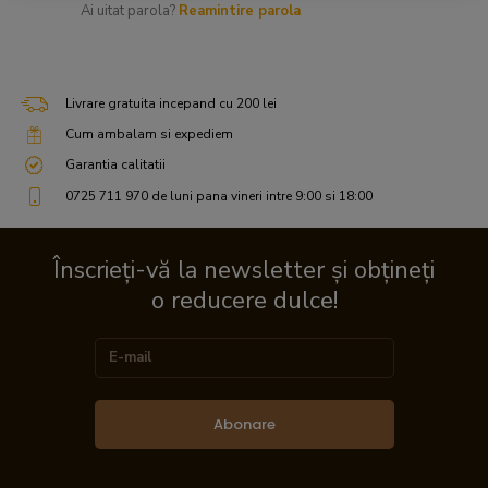
Ai uitat parola?
Reamintire parola
Livrare gratuita incepand cu 200 lei
Cum ambalam si expediem
Garantia calitatii
0725 711 970 de luni pana vineri intre 9:00 si 18:00
Înscrieți-vă la newsletter și obțineți
o reducere dulce!
Abonare