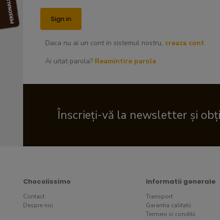
Daca nu ai un cont in sistemul nostru,
creaza cont
Ai uitat parola?
Reamintire parola
Înscrieți-vă la newsletter și obț
Chocolissimo
Informatii generale
Contact
Transport
Despre noi
Garantia calitatii
Termeni si conditii