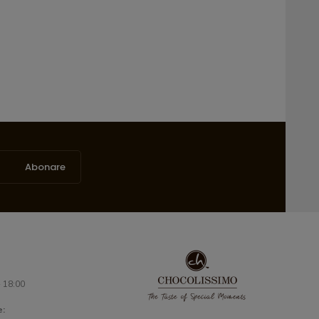
Abonare
- 18:00
e: