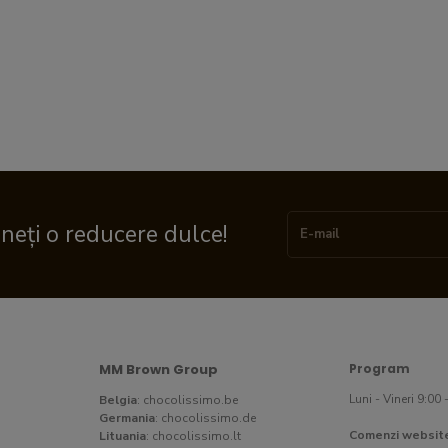
ineți o reducere dulce!
MM Brown Group
Program
Luni - Vineri 9:00 
Belgia
:
chocolissimo.be
Germania
:
chocolissimo.de
Comenzi websit
Lituania
:
chocolissimo.lt