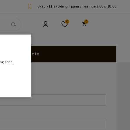
0725 711 970 de luni pana vineri intre 9:00 si 18:00
0
0
uri Personalizate
avigation,