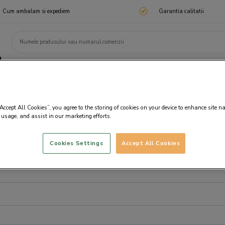
Cum ambalam si expediem
Garantia calitatii
ChocoTelegram
Cadouri corporate
Ciocolata
Praline
Cadouri 🎁
Cado
“Accept All Cookies”, you agree to the storing of cookies on your device to enhance site n
 usage, and assist in our marketing efforts.
Cookies Settings
Accept All Cookies