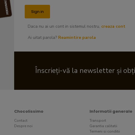
Daca nu ai un cont in sistemul nostru,
creaza cont
Ai uitat parola?
Reamintire parola
Înscrieți-vă la newsletter și obț
Chocolissimo
Informatii generale
Contact
Transport
Despre noi
Garantia calitatii
Termeni si conditii