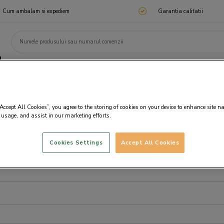
Cum ambalam si expediem
Garantia calitatii
ChocoTelegram
Cadouri corporate
Ciocolata
Praline
Cadouri 🎁
Cado
“Accept All Cookies”, you agree to the storing of cookies on your device to enhance site n
 usage, and assist in our marketing efforts.
Cookies Settings
Accept All Cookies