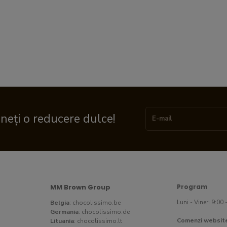
ineți o reducere dulce!
MM Brown Group
Program
Luni - Vineri 9:00 
Belgia
:
chocolissimo.be
Germania
:
chocolissimo.de
Comenzi websit
Lituania
:
chocolissimo.lt