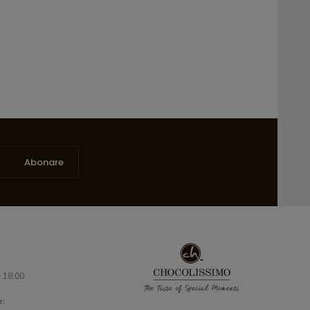
Abonare
- 18:00
e: