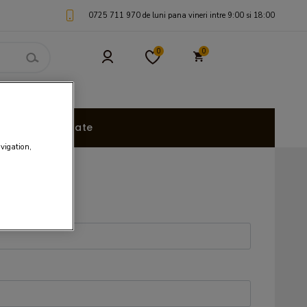
0725 711 970 de luni pana vineri intre 9:00 si 18:00
0
0
uri Personalizate
avigation,