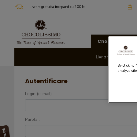
Livrare gratuita incepand cu 200 lei
Chocolissimo
Livrare rapida 🚚
By clicking 
analyze site
Autentificare
Login (e-mail):
Parola :