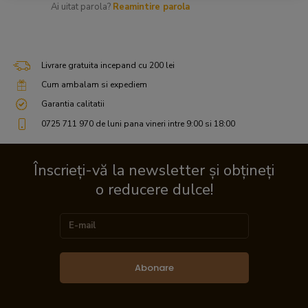
Ai uitat parola?
Reamintire parola
Livrare gratuita incepand cu 200 lei
Cum ambalam si expediem
Garantia calitatii
0725 711 970 de luni pana vineri intre 9:00 si 18:00
Înscrieți-vă la newsletter și obțineți
o reducere dulce!
Abonare