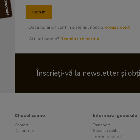
Daca nu ai un cont in sistemul nostru,
creaza cont
Ai uitat parola?
Reamintire parola
Înscrieți-vă la newsletter și obț
Chocolissimo
Informatii generale
Contact
Transport
Despre noi
Garantia calitatii
Termeni si conditii