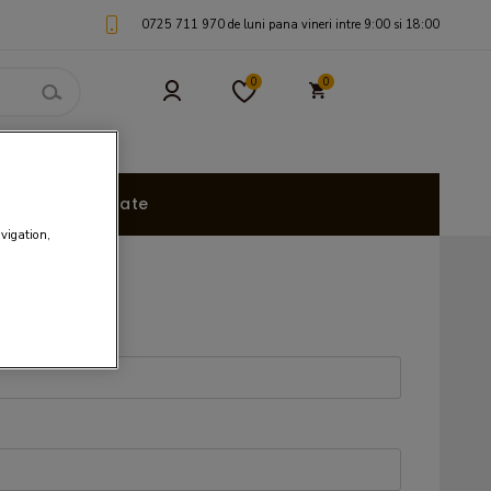
0725 711 970 de luni pana vineri intre 9:00 si 18:00
0
0
uri Personalizate
avigation,