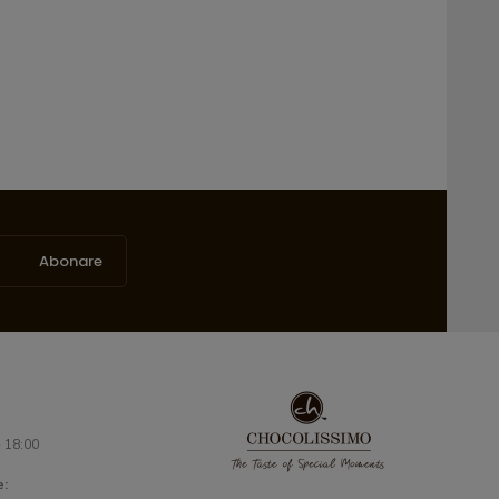
Abonare
- 18:00
e: