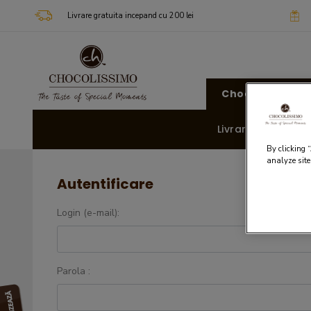
Livrare gratuita incepand cu 200 lei
Chocolissimo
Livrare rapida 🚚
By clicking 
analyze site
Autentificare
Login (e-mail):
Parola :