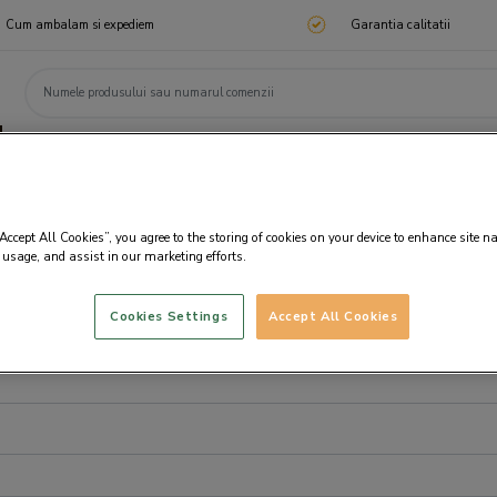
Cum ambalam si expediem
Garantia calitatii
ChocoTelegram
Cadouri corporate
Ciocolata
Praline
Cadouri 🎁
Cado
“Accept All Cookies”, you agree to the storing of cookies on your device to enhance site n
 usage, and assist in our marketing efforts.
Cookies Settings
Accept All Cookies