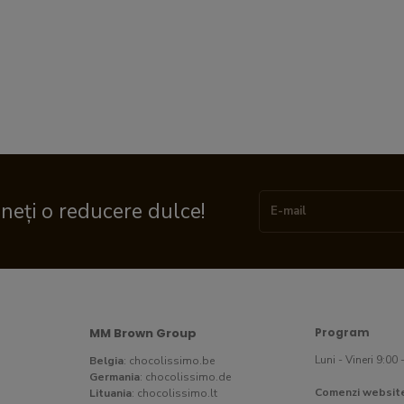
ineți o reducere dulce!
MM Brown Group
Program
Luni - Vineri 9:00 
Belgia
:
chocolissimo.be
Germania
:
chocolissimo.de
Comenzi websit
Lituania
:
chocolissimo.lt