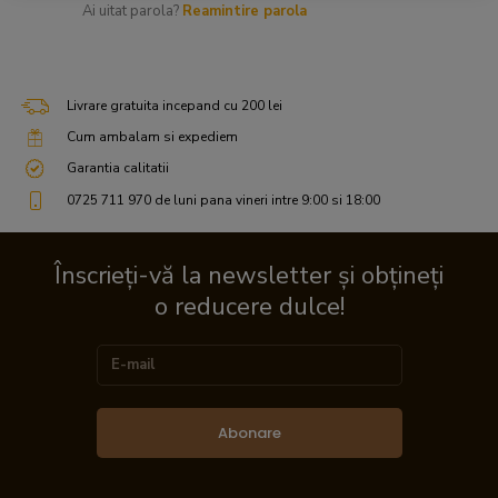
Ai uitat parola?
Reamintire parola
Livrare gratuita incepand cu 200 lei
Cum ambalam si expediem
Garantia calitatii
0725 711 970 de luni pana vineri intre 9:00 si 18:00
Înscrieți-vă la newsletter și obțineți
o reducere dulce!
Abonare