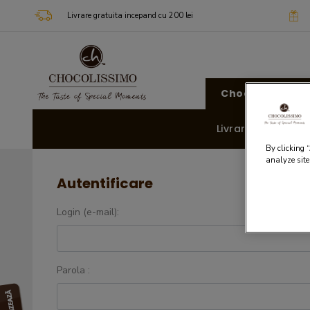
Livrare gratuita incepand cu 200 lei
Chocolissimo
Livrare rapida 🚚
By clicking 
analyze site
Autentificare
Login (e-mail):
Parola :