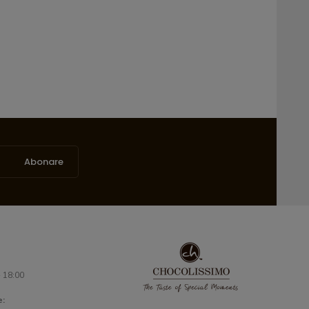
Abonare
- 18:00
e: