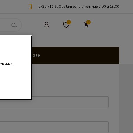
0725 711 970 de luni pana vineri intre 9:00 si 18:00
0
0
uri Personalizate
avigation,