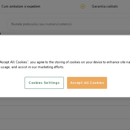
Cum ambalam si expediem
Garantia calitatii
ChocoTelegram
Cadouri corporate
Ciocolata
Praline
Cadouri 🎁
Cado
“Accept All Cookies”, you agree to the storing of cookies on your device to enhance site n
 usage, and assist in our marketing efforts.
Cookies Settings
Accept All Cookies