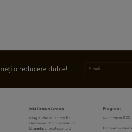
ineți o reducere dulce!
MM Brown Group
Program
Luni - Vineri 9:00 
Belgia
:
chocolissimo.be
Germania
:
chocolissimo.de
Comenzi websit
Lituania
:
chocolissimo.lt