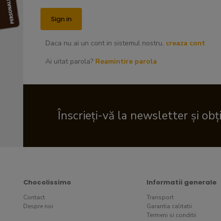
Daca nu ai un cont in sistemul nostru,
creaza cont
Ai uitat parola?
Reamintire parola
Înscrieți-vă la newsletter și obț
Chocolissimo
Informatii generale
Contact
Transport
Despre noi
Garantia calitatii
Termeni si conditii