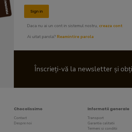
Daca nu ai un cont in sistemul nostru,
creaza cont
Ai uitat parola?
Reamintire parola
Înscrieți-vă la newsletter și obț
Chocolissimo
Informatii generale
Contact
Transport
Despre noi
Garantia calitatii
Termeni si conditii