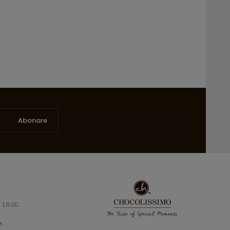
Abonare
- 18:00
e: