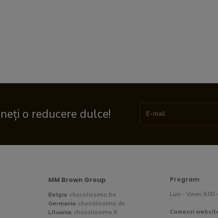
ineți o reducere dulce!
MM Brown Group
Program
Luni - Vineri 9:00 
Belgia
:
chocolissimo.be
Germania
:
chocolissimo.de
Comenzi websit
Lituania
:
chocolissimo.lt