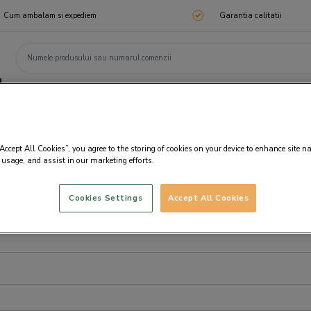
Cum ambalam si expediem
Garantia calitatii
ChocoTelegram
Cadouri corporate
Ciocolata
Praline
Cadouri 🎁
Cado
“Accept All Cookies”, you agree to the storing of cookies on your device to enhance site n
 usage, and assist in our marketing efforts.
Cookies Settings
Accept All Cookies