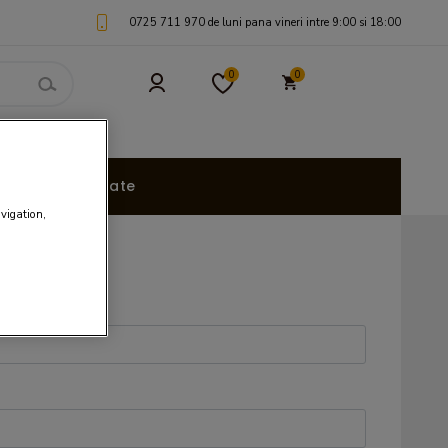
0725 711 970 de luni pana vineri intre 9:00 si 18:00
0
0
uri Personalizate
avigation,