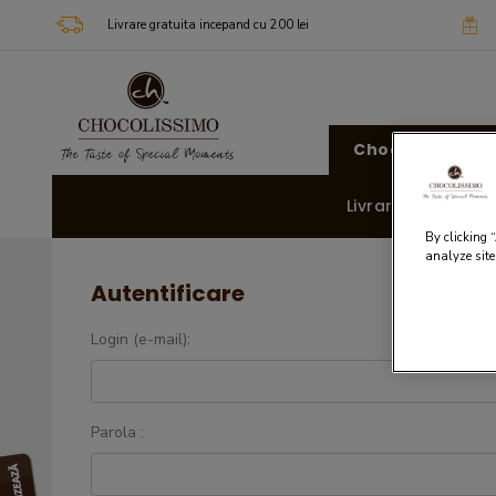
Livrare gratuita incepand cu 200 lei
Chocolissimo
Livrare rapida 🚚
By clicking 
analyze site
Autentificare
Login (e-mail):
Parola :