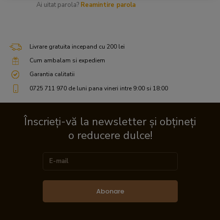
Ai uitat parola?
Reamintire parola
Livrare gratuita incepand cu 200 lei
Cum ambalam si expediem
Garantia calitatii
0725 711 970 de luni pana vineri intre 9:00 si 18:00
Înscrieți-vă la newsletter și obțineți
o reducere dulce!
Abonare