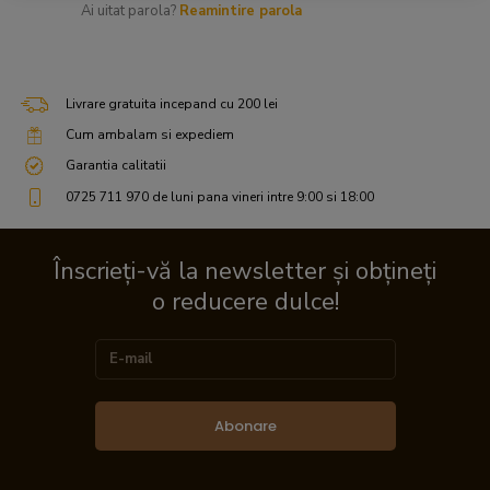
Ai uitat parola?
Reamintire parola
Livrare gratuita incepand cu 200 lei
Cum ambalam si expediem
Garantia calitatii
0725 711 970 de luni pana vineri intre 9:00 si 18:00
Înscrieți-vă la newsletter și obțineți
o reducere dulce!
Abonare