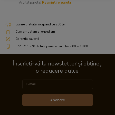
Ai uitat parola?
Reamintire parola
Livrare gratuita incepand cu 200 lei
Cum ambalam si expediem
Garantia calitatii
0725 711 970 de luni pana vineri intre 9:00 si 18:00
Înscrieți-vă la newsletter și obțineți
o reducere dulce!
Abonare