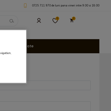
0725 711 970 de luni pana vineri intre 9:00 si 18:00
0
0
uri Personalizate
avigation,