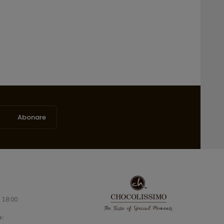
Abonare
- 18:00
e: