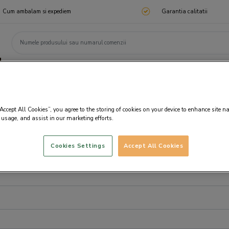
Cum ambalam si expediem
Garantia calitatii
ChocoTelegram
Cadouri corporate
Ciocolata
Praline
Cadouri 🎁
Cado
“Accept All Cookies”, you agree to the storing of cookies on your device to enhance site n
 usage, and assist in our marketing efforts.
Cookies Settings
Accept All Cookies