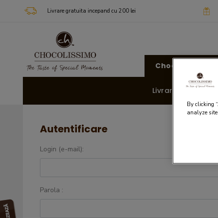
Livrare gratuita incepand cu 200 lei
Chocolissimo
Livrare rapida 🚚
By clicking 
analyze site
Autentificare
Login (e-mail):
Parola :