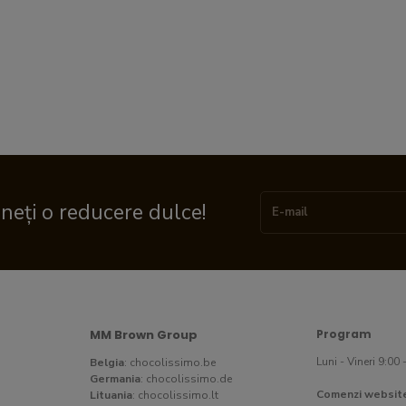
ineți o reducere dulce!
MM Brown Group
Program
Luni - Vineri 9:00 
Belgia
:
chocolissimo.be
Germania
:
chocolissimo.de
Comenzi websit
Lituania
:
chocolissimo.lt