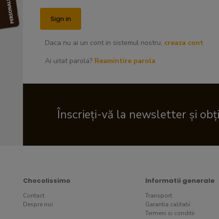
Daca nu ai un cont in sistemul nostru,
creaza cont
Ai uitat parola?
Reamintire parola
Înscrieți-vă la newsletter și obț
Chocolissimo
Informatii generale
Contact
Transport
Despre noi
Garantia calitatii
Termeni si conditii