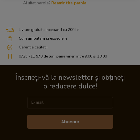
Ai uitat parola?
Reamintire parola
Livrare gratuita incepand cu 200 lei
Cum ambalam si expediem
Garantia calitatii
0725 711 970 de luni pana vineri intre 9:00 si 18:00
Înscrieți-vă la newsletter și obțineți
o reducere dulce!
Abonare