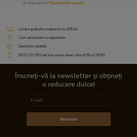
Ai uitat parola?
Reamintire parola
Livrare gratuita incepand cu 200 lei
Cum ambalam si expediem
Garantia calitatii
0725 711 970 de luni pana vineri intre 9:00 si 18:00
Înscrieți-vă la newsletter și obțineți
o reducere dulce!
Abonare