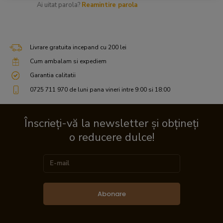
Ai uitat parola?
Reamintire parola
Livrare gratuita incepand cu 200 lei
Cum ambalam si expediem
Garantia calitatii
0725 711 970 de luni pana vineri intre 9:00 si 18:00
Înscrieți-vă la newsletter și obțineți
o reducere dulce!
Abonare