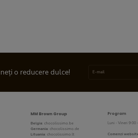
ineți o reducere dulce!
MM Brown Group
Program
Luni - Vineri 9:00 
Belgia
:
chocolissimo.be
Germania
:
chocolissimo.de
Comenzi websit
Lituania
:
chocolissimo.lt