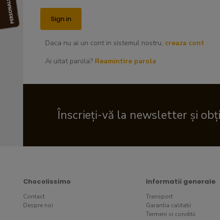
Daca nu ai un cont in sistemul nostru,
creaza cont
Ai uitat parola?
Reamintire parola
Înscrieți-vă la newsletter și obț
Chocolissimo
Informatii generale
Contact
Transport
Despre noi
Garantia calitatii
Termeni si conditii