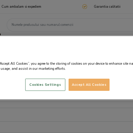
Cum ambalam si expediem
Garantia calitatii
ChocoTelegram
Cadouri corporate
Ciocolata
Praline
Cadouri 🎁
Cado
“Accept All Cookies”, you agree to the storing of cookies on your device to enhance site n
 usage, and assist in our marketing efforts.
Cookies Settings
Accept All Cookies