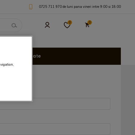
0725 711 970 de luni pana vineri intre 9:00 si 18:00
0
0
uri Personalizate
avigation,