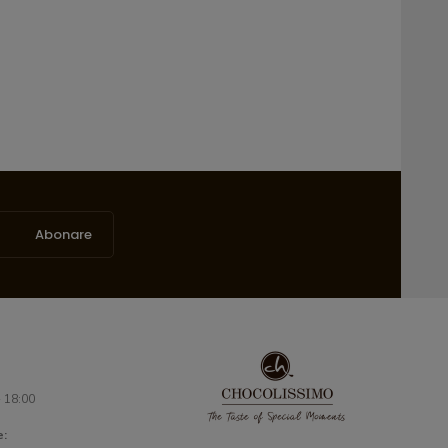
Abonare
- 18:00
e: