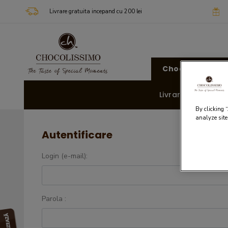
Livrare gratuita incepand cu 200 lei
Chocolissimo
Livrare rapida 🚚
By clicking 
analyze site
Autentificare
Login (e-mail):
Parola :