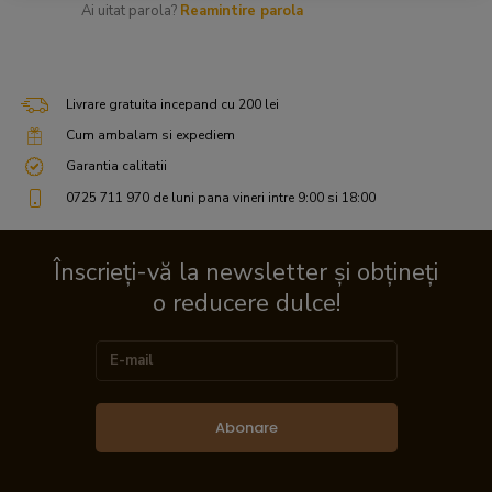
Ai uitat parola?
Reamintire parola
Livrare gratuita incepand cu 200 lei
Cum ambalam si expediem
Garantia calitatii
0725 711 970 de luni pana vineri intre 9:00 si 18:00
Înscrieți-vă la newsletter și obțineți
o reducere dulce!
Abonare