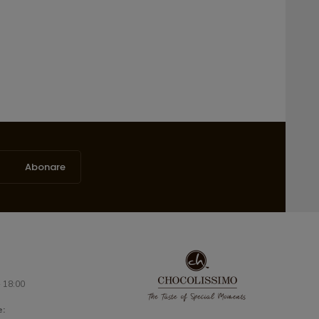
Abonare
- 18:00
e: