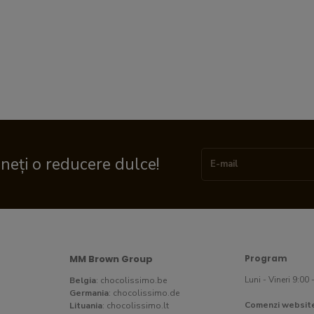
ineți o reducere dulce!
MM Brown Group
Program
Luni - Vineri 9:00 
Belgia
:
chocolissimo.be
Germania
:
chocolissimo.de
Comenzi websit
Lituania
:
chocolissimo.lt