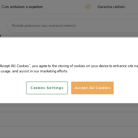
Cum ambalam si expediem
Garantia calitatii
ChocoTelegram
Cadouri corporate
Ciocolata
Praline
Cadouri 🎁
Cado
“Accept All Cookies”, you agree to the storing of cookies on your device to enhance site n
 usage, and assist in our marketing efforts.
Cookies Settings
Accept All Cookies