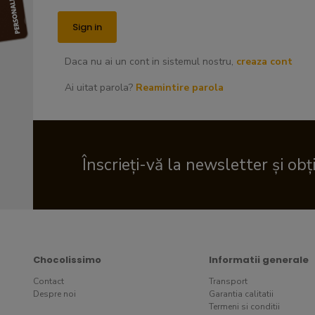
Daca nu ai un cont in sistemul nostru,
creaza cont
Ai uitat parola?
Reamintire parola
Înscrieți-vă la newsletter și obț
Chocolissimo
Informatii generale
Contact
Transport
Despre noi
Garantia calitatii
Termeni si conditii