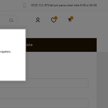
0725 711 970 de luni pana vineri intre 9:00 si 18:00
0
0
uri Personalizate
avigation,