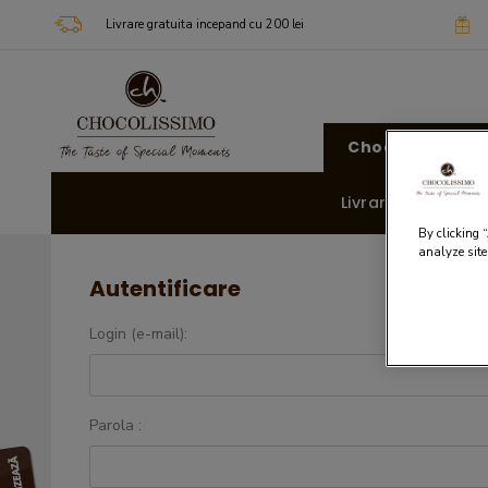
Livrare gratuita incepand cu 200 lei
Chocolissimo
Livrare rapida 🚚
By clicking 
analyze site
Autentificare
Login (e-mail):
Parola :