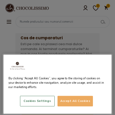
0
0
Cos de cumparaturi
Esti pe cale sa plasezi cea mai dulce
comanda. Ai terminat cumparaturile? Ai
pus in cos toate produsele preferate? Mai
ai de urmat 3 pasi simpli pentru a finaliza
comanda. Verifica lista de mai jos, alege
ziua in care doresti livrarea si opteaza
pentru metoda de plata convenabila.
By clicking “Accept All Cookies”, you agree to the storing of cookies on
your device to enhance site navigation, analyze site usage, and assist in
our marketing efforts.
Cookies Settings
Accept All Cookies
Cosul tau este gol