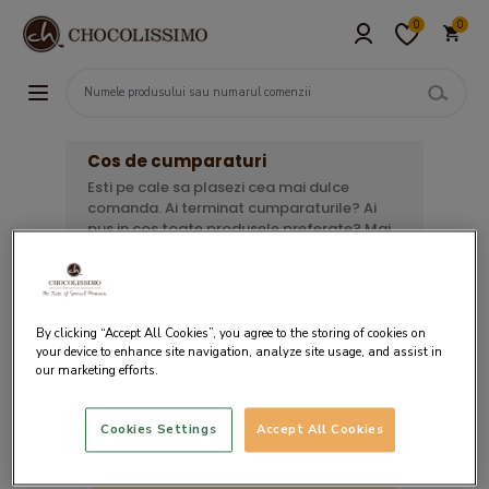
0
0
Cos de cumparaturi
Esti pe cale sa plasezi cea mai dulce
comanda. Ai terminat cumparaturile? Ai
pus in cos toate produsele preferate? Mai
ai de urmat 3 pasi simpli pentru a finaliza
comanda. Verifica lista de mai jos, alege
ziua in care doresti livrarea si opteaza
pentru metoda de plata convenabila.
By clicking “Accept All Cookies”, you agree to the storing of cookies on
your device to enhance site navigation, analyze site usage, and assist in
our marketing efforts.
Cookies Settings
Accept All Cookies
Cosul tau este gol