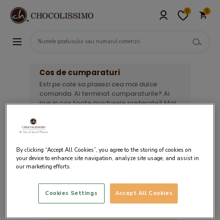
0
0
Cos de cumparaturi
Esti pe cale sa plasezi cea mai dulce
comanda. Ai terminat cumparaturile? Ai
pus in cos toate produsele preferate? Mai
ai de urmat 3 pasi simpli pentru a finaliza
comanda. Verifica lista de mai jos, alege
ziua in care doresti livrarea si opteaza
pentru metoda de plata convenabila.
By clicking “Accept All Cookies”, you agree to the storing of cookies on
your device to enhance site navigation, analyze site usage, and assist in
our marketing efforts.
Cookies Settings
Accept All Cookies
Cosul tau este gol