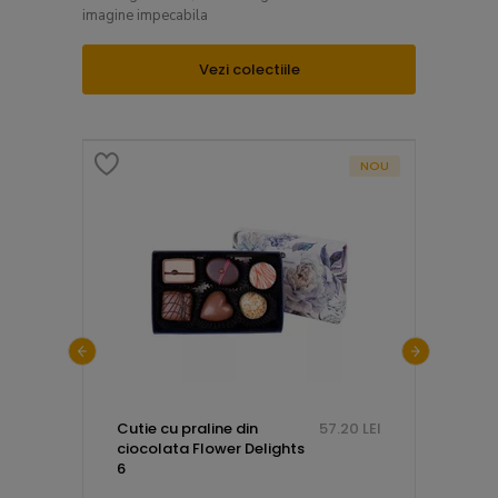
imagine impecabila
Vezi colectiile
NOU
.00 LEI
Cutie cu praline din
57.20 LEI
Telegr
ciocolata Flower Delights
cu mes
6
dupa t
lemn 