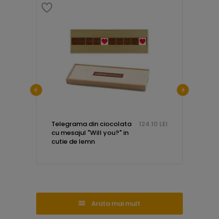
1.35 LEI
Telegrama din ciocolata
124.10 LEI
Telegr
cu mesajul "Will you?" in
cu mes
cutie de lemn
foreve
cu ini
Arata mai mult