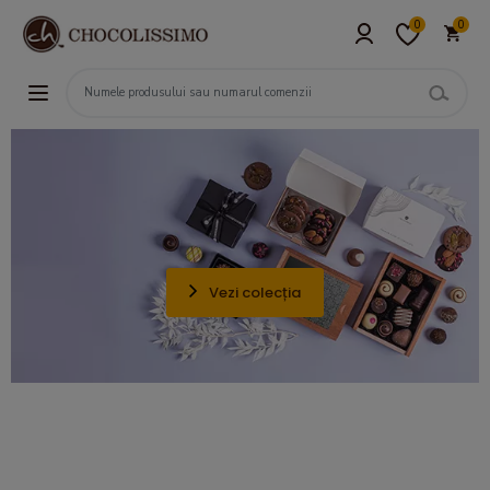
0
0
Vezi colecția