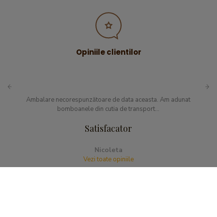
Opiniile clientilor
Ambalare necorespunzătoare de data aceasta. Am adunat
bomboanele din cutia de transport...
Satisfacator
Nicoleta
Vezi toate opiniile